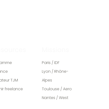
ssources
Missions
ramme
Paris / IDF
ance
Lyon / Rhône-
ateur TJM
Alpes
ir freelance
Toulouse / Aero
Nantes / West