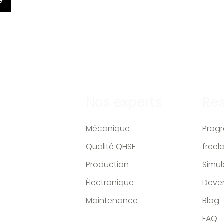
e
Nos experts
Re
Mécanique
Prog
Qualité QHSE
freel
Production
Simul
Électronique
Deven
Maintenance
Blog
FAQ