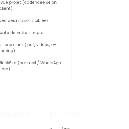
evue projet (cadencée selon
client)
vec des missions ciblées
onte de votre site pro
s premium (.pdf, vidéos, e-
earning)
eBlackBird (par mail / WhatsApp
pro)
ssources
Missions