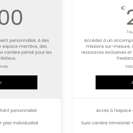
2 400€
400
€
Tou
t personnalisé, à des
Accédez à un accompa
re espace membre, des
missions sur-mesure,
vi carrière pensé pour les
ressources exclusives et 
bitieux.
freelan
 mois
Vala
r
ltant personnalisé
Accès à l'espace 
 + plan individualisé
Suivi carrière trimestriel