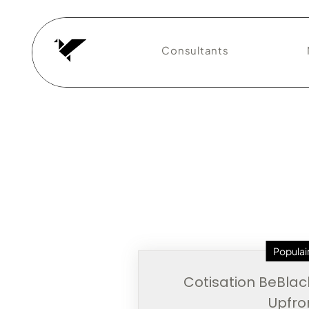
Consultants
Populai
Cotisation BeBlack
Upfro