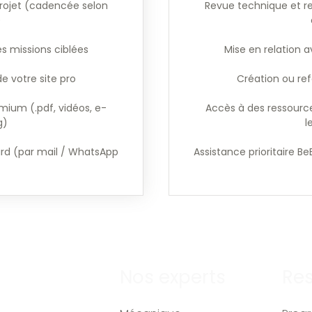
rojet (cadencée selon
Revue technique et r
)
es missions ciblées
Mise en relation a
e votre site pro
Création ou ref
mium (.pdf, vidéos, e-
Accès à des ressource
g)
l
Bird (par mail / WhatsApp
Assistance prioritaire B
Nos experts
Re