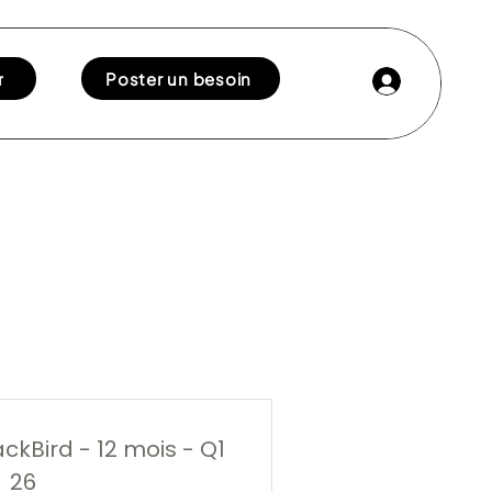
r
Poster un besoin
ckBird - 12 mois - Q1
26