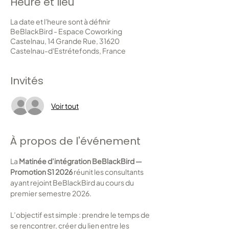
Heure et lieu
La date et l'heure sont à définir
BeBlackBird - Espace Coworking
Castelnau, 14 Grande Rue, 31620
Castelnau-d'Estrétefonds, France
Invités
Voir tout
À propos de l'événement
La 
Matinée d’intégration BeBlackBird — 
Promotion S1 2026
 réunit les consultants 
ayant rejoint BeBlackBird au cours du 
premier semestre 2026.
L’objectif est simple : prendre le temps de 
se rencontrer, créer du lien entre les 