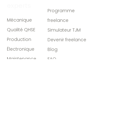
experts
Programme
Mécanique
freelance
Qualité QHSE
Simulateur TJM
Production
Devenir freelance
Électronique
Blog
Maintenance
FAQ
Missions
Paris / IDF
Lyon / Rhône-Alpes
Toulouse / Aero
Nantes / West